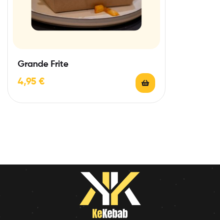
Grande Frite
4,95
€