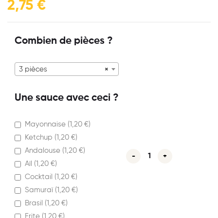
2,75
€
Combien de pièces ?
3 pièces
×
Une sauce avec ceci ?
Mayonnaise (
1,20
€
)
Ketchup (
1,20
€
)
Andalouse (
1,20
€
)
-
+
Aïl (
1,20
€
)
Cocktail (
1,20
€
)
Samuraï (
1,20
€
)
Brasil (
1,20
€
)
Frite (
1,20
€
)