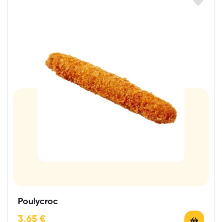
Poulycroc
3,65
€