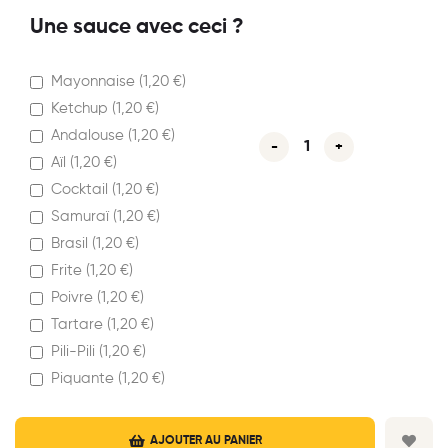
Une sauce avec ceci ?
Mayonnaise (
1,20
€
)
Ketchup (
1,20
€
)
Andalouse (
1,20
€
)
-
+
Aïl (
1,20
€
)
Cocktail (
1,20
€
)
Samuraï (
1,20
€
)
Brasil (
1,20
€
)
Frite (
1,20
€
)
Poivre (
1,20
€
)
Tartare (
1,20
€
)
Pili-Pili (
1,20
€
)
Piquante (
1,20
€
)
AJOUTER AU PANIER