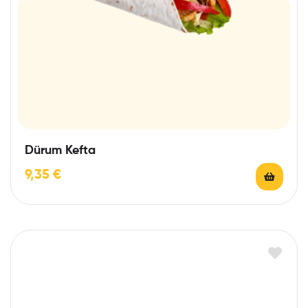
Dürum Kefta
9,35
€