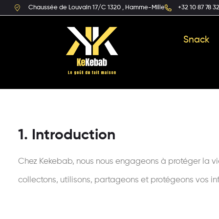
Chaussée de Louvain 17/C 1320 , Hamme-Mille
+32 10 87 78 3
Snack
1. Introduction
Chez Kekebab, nous nous engageons à protéger la vie p
collectons, utilisons, partageons et protégeons vos i