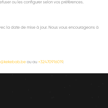
refuser ou les configurer selon vos préférences.
avec la date de mise à jour. Nous vous encourageons à
fo@kekebab.be
ou au
+32470916019
.