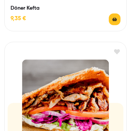
Döner Kefta
9,35
€