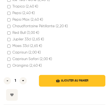
Tropico (
2,40
€
)
Pepsi (
2,40
€
)
Pepsi Max (
2,40
€
)
Chaudfontaine Pétillante (
2,20
€
)
Red Bull (
3,00
€
)
Jupiler 33cl (
2,65
€
)
Maes 33cl (
2,65
€
)
Caprisun (
2,00
€
)
Caprisun Safari (
2,00
€
)
Orangina (
2,40
€
)
-
+
AJOUTER AU PANIER