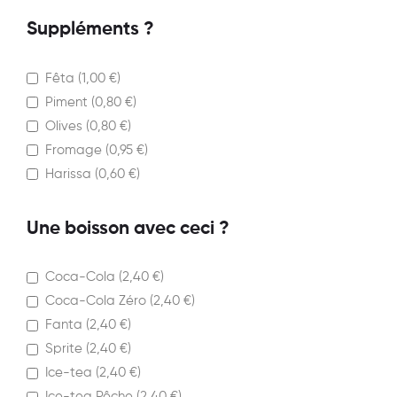
Suppléments ?
Fêta (
1,00
€
)
Piment (
0,80
€
)
Olives (
0,80
€
)
Fromage (
0,95
€
)
Harissa (
0,60
€
)
Une boisson avec ceci ?
Coca-Cola (
2,40
€
)
Coca-Cola Zéro (
2,40
€
)
Fanta (
2,40
€
)
Sprite (
2,40
€
)
Ice-tea (
2,40
€
)
Ice-tea Pêche (
2,40
€
)