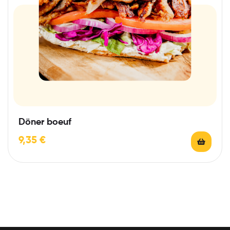
Döner boeuf
9,35
€