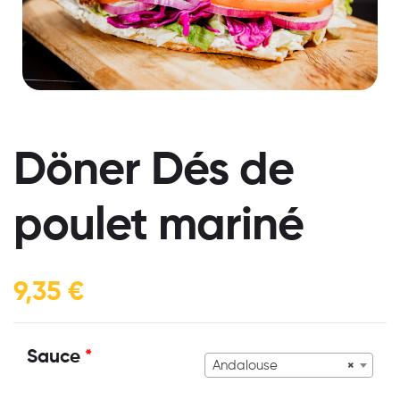
Döner Dés de
poulet mariné
9,35
€
Sauce
*
Andalouse
×