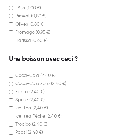
Fêta (
1,00
€
)
Piment (
0,80
€
)
Olives (
0,80
€
)
Fromage (
0,95
€
)
Harissa (
0,60
€
)
Une boisson avec ceci ?
Coca-Cola (
2,40
€
)
Coca-Cola Zéro (
2,40
€
)
Fanta (
2,40
€
)
Sprite (
2,40
€
)
Ice-tea (
2,40
€
)
Ice-tea Pêche (
2,40
€
)
Tropico (
2,40
€
)
Pepsi (
2,40
€
)