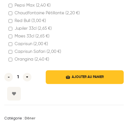
Pepsi Max (
2,40
€
)
Chaudfontaine Pétillante (
2,20
€
)
Red Bull (
3,00
€
)
Jupiler 33cl (
2,65
€
)
Maes 33cl (
2,65
€
)
Caprisun (
2,00
€
)
Caprisun Safari (
2,00
€
)
Orangina (
2,40
€
)
-
+
AJOUTER AU PANIER
Catégorie :
Döner