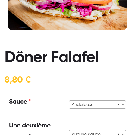
Döner Falafel
8,80
€
Sauce
*
Andalouse
×
Une deuxième
Aucune sauce
×