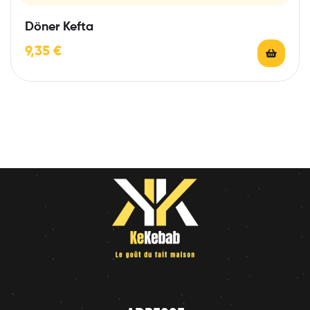
Döner Kefta
9,35
€