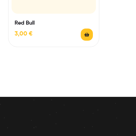
Red Bull
3,00
€