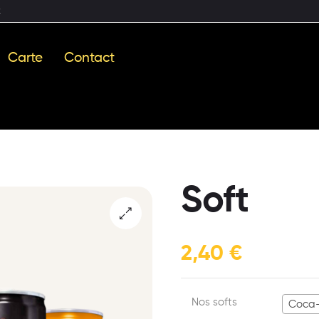
2
Carte
Contact
Soft
2,40
€
Nos softs
Coca