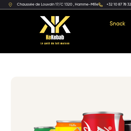
Chaussée de Louvain 17/C 1320 , Hamme-Mille
+32 10 87 78 3
Snack