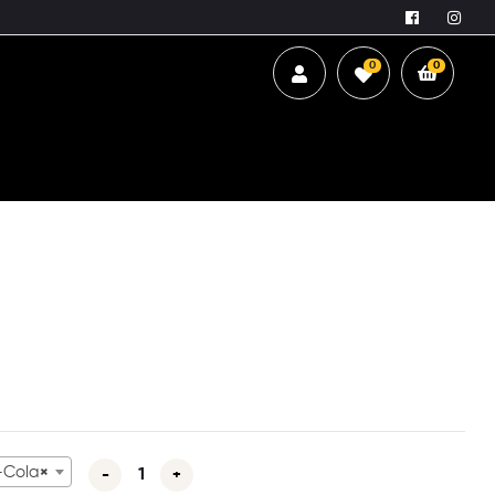
0
0
-Cola
×
-
+