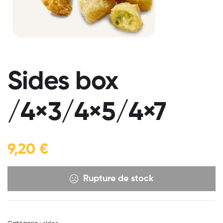
Sides box
/4×3/4×5/4×7
9,20
€
Rupture de stock