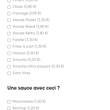
Piment (
0,80
€
)
Olives (
0,80
€
)
Fromage (
0,95
€
)
Viande Poulet (
3,30
€
)
Viande Boeuf (
3,80
€
)
Viande Kefta (
3,80
€
)
Falafel (
3,30
€
)
Frites à part (
1,30
€
)
Harissa (
0,60
€
)
Sriracha (
0,50
€
)
Sriracha Ultra piquant (
0,50
€
)
Sans frites
Une sauce avec ceci ?
Mayonnaise (
1,20
€
)
Ketchup (
1,20
€
)