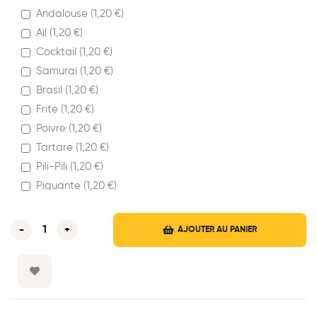
Andalouse (
1,20
€
)
Aïl (
1,20
€
)
Cocktail (
1,20
€
)
Samuraï (
1,20
€
)
Brasil (
1,20
€
)
Frite (
1,20
€
)
Poivre (
1,20
€
)
Tartare (
1,20
€
)
Pili-Pili (
1,20
€
)
Piquante (
1,20
€
)
-
+
AJOUTER AU PANIER