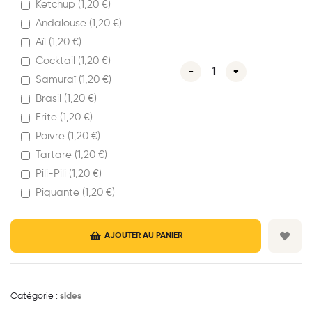
Ketchup (
1,20
€
)
Andalouse (
1,20
€
)
Aïl (
1,20
€
)
Cocktail (
1,20
€
)
-
+
Samuraï (
1,20
€
)
Brasil (
1,20
€
)
Frite (
1,20
€
)
Poivre (
1,20
€
)
Tartare (
1,20
€
)
Pili-Pili (
1,20
€
)
Piquante (
1,20
€
)
AJOUTER AU PANIER
Catégorie :
sides